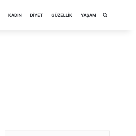
Arama yap ..
KADIN
DIYET
GÜZELLIK
YAŞAM