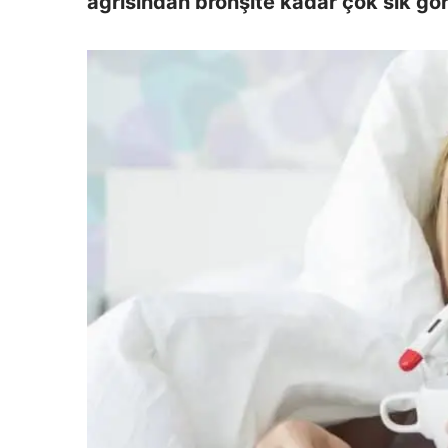
ağrısından bronşite kadar çok sık görü