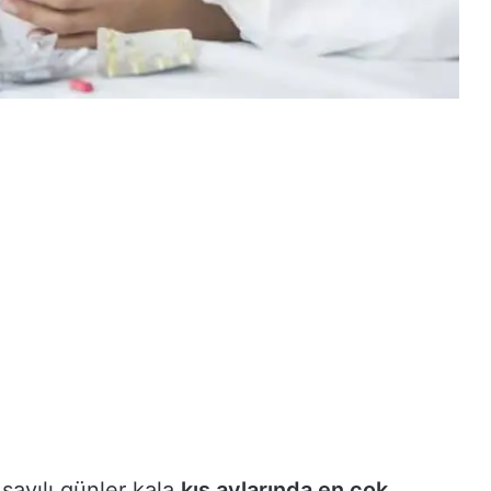
sayılı günler kala
kış aylarında en çok