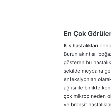
En Çok Görülen
Kış hastalıkları
dendi
Burun akıntısı, boğaz 
gösteren bu hastalık
şekilde meydana gele
enfeksiyonları olara
ağrısı ile birlikte k
çok mikrop neden old
ve bronşit hastalıkla