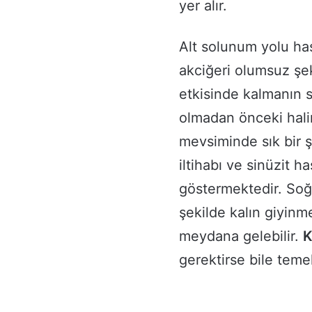
yer alır.
Alt solunum yolu hast
akciğeri olumsuz şe
etkisinde kalmanın s
olmadan önceki halim
mevsiminde sık bir ş
iltihabı ve sinüzit h
göstermektedir. Soğu
şekilde kalın giyin
meydana gelebilir.
K
gerektirse bile teme