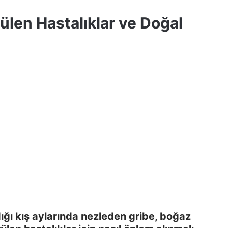
ülen Hastalıklar ve Doğal
ığı kış aylarında nezleden gribe, boğaz