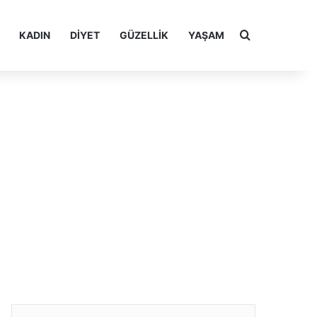
Arama yap ..
KADIN
DIYET
GÜZELLIK
YAŞAM