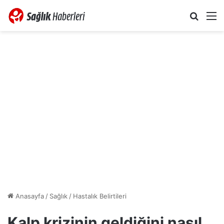
Arama 
M
Anasayfa
/
Sağlık
/
Hastalık Belirtileri
Kalp krizinin geldiğini nasıl