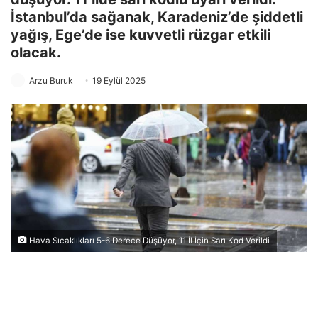
İstanbul’da sağanak, Karadeniz’de şiddetli
yağış, Ege’de ise kuvvetli rüzgar etkili
olacak.
Arzu Buruk
19 Eylül 2025
Hava Sıcaklıkları 5-6 Derece Düşüyor, 11 İl İçin Sarı Kod Verildi