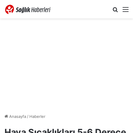
Arama 
M
Anasayfa
/
Haberler
Hava Sıcaklıkları 5-6 Derece