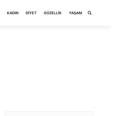
Arama yap ..
KADIN
DIYET
GÜZELLIK
YAŞAM