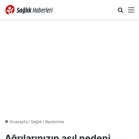
Arama 
M
Anasayfa
/
Sağlık
/
Beslenme
Ağrılarınızın asıl nedeni