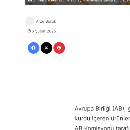
Un kurdu içeren ürünlere onay: Marketlerde satışa sunulaca
Arzu Buruk
6 Şubat 2025
Facebook
X
Pinterest
Avrupa Birliği (AB),
kurdu içeren ürünler
AB Komisyonu tarafı