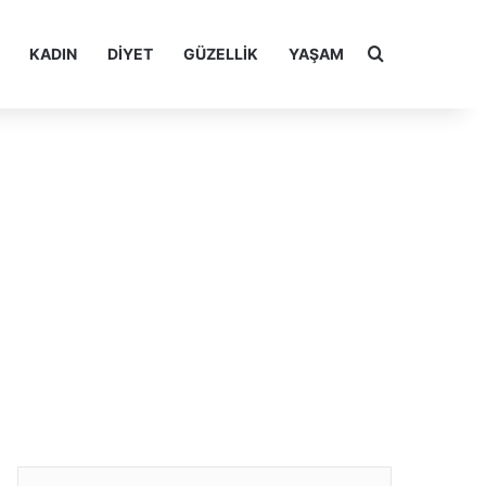
Arama yap ..
KADIN
DIYET
GÜZELLIK
YAŞAM