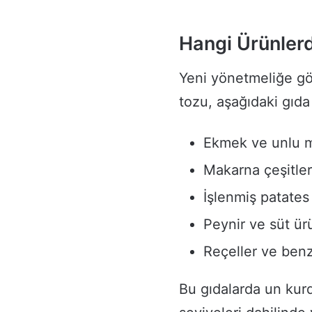
Hangi Ürünlerd
Yeni yönetmeliğe gör
tozu, aşağıdaki gıda
Ekmek ve unlu m
Makarna çeşitler
İşlenmiş patates
Peynir ve süt ür
Reçeller ve benze
Bu gıdalarda un kur