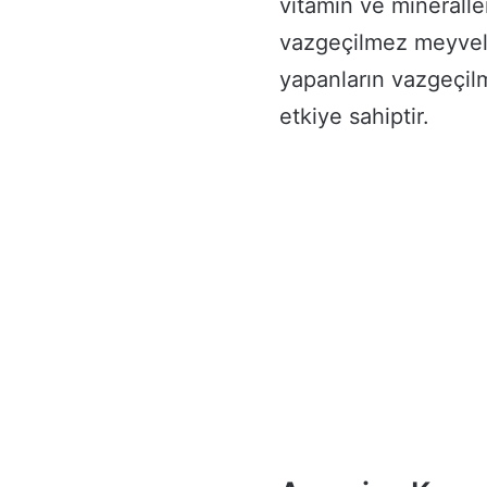
vitamin ve mineralle
vazgeçilmez meyveler
yapanların vazgeçilm
etkiye sahiptir.