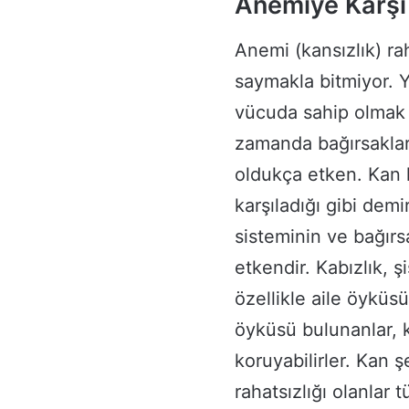
Anemiye Karşı 
Anemi (kansızlık) rah
saymakla bitmiyor. Ya
vücuda sahip olmak 
zamanda bağırsaklar
oldukça etken. Kan h
karşıladığı gibi demi
sisteminin ve bağır
etkendir. Kabızlık, şi
özellikle aile öykü
öyküsü bulunanlar, kı
koruyabilirler. Kan ş
rahatsızlığı olanlar 