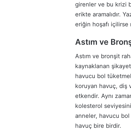
girenler ve bu krizi 
erikte aramalıdır. Y
eriğin hoşafı içilirs
Astım ve Bronş
Astım ve bronşit raha
kaynaklanan şikayetl
havucu bol tüketmel
koruyan havuç, diş v
etkendir. Aynı zama
kolesterol seviyesin
anneler, havucu bol y
havuç bire birdir.