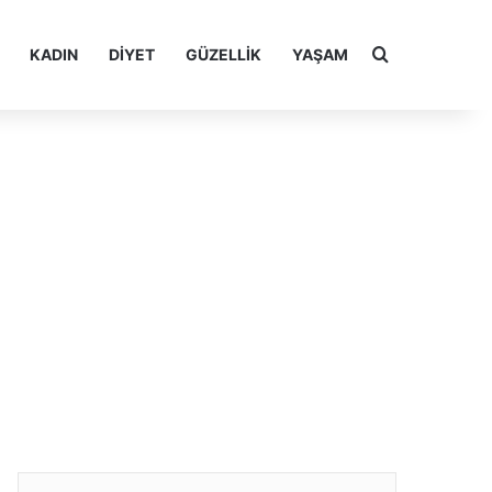
Arama yap ..
KADIN
DIYET
GÜZELLIK
YAŞAM