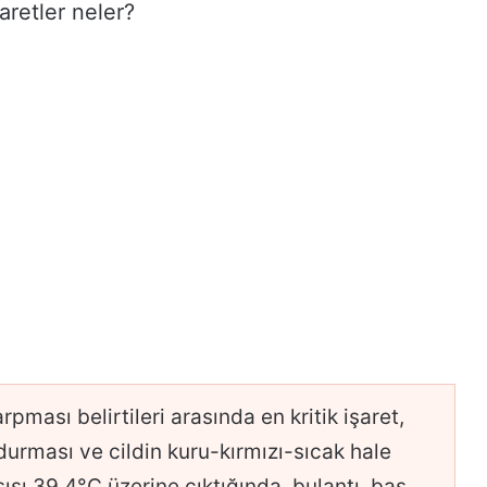
şaretler neler?
pması belirtileri arasında en kritik işaret,
urması ve cildin kuru-kırmızı-sıcak hale
sısı 39,4°C üzerine çıktığında, bulantı, baş