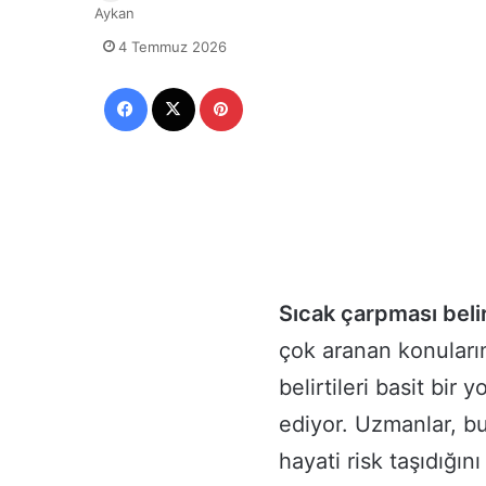
Aykan
4 Temmuz 2026
Facebook
X
Pinterest
Sıcak çarpması belir
çok aranan konuların
belirtileri basit bir
ediyor. Uzmanlar, b
hayati risk taşıdığın