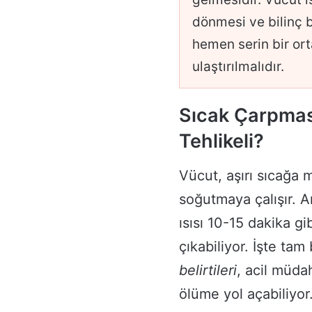
dönmesi ve bilinç bu
hemen serin bir ort
ulaştırılmalıdır.
Sıcak Çarpması
Tehlikeli?
Vücut, aşırı sıcağa 
soğutmaya çalışır.
ısısı 10-15 dakika g
çıkabiliyor. İşte ta
belirtileri
, acil müda
ölüme yol açabiliyor