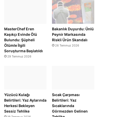
MasterChef Eren
Bakanlık Duyurdu: Ünlü
Kaşıkçı Evinde Ölü
Peynir Markasında
Bulundu: Şüpheli
Riskli Ürün Skandalı
Ölümle İlgili
26 Temmuz 2026
Soruşturma Başlatıldı
29 Temmuz 2026
Yüzücü Kulağı
Sıcak Çarpması
Belirtileri: Yaz Aylarında
Belirtileri: Yaz
Herkesi Bekleyen
Sıcaklarında
Sessiz Tehlike
Görmezden Gelinen
Tehlike
19 Temmuz 2026