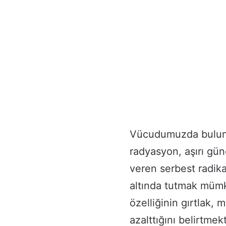
Vücudumuzda bulunan
radyasyon, aşırı güne
veren serbest radikal
altında tutmak mümk
özelliğinin gırtlak, 
azalttığını belirtmek