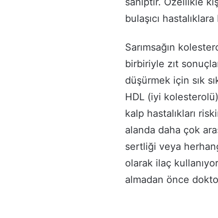
sahiptir. Özellikle 
bulaşıcı hastalıklara 
Sarımsağın kolestero
birbiriyle zıt sonuçl
düşürmek için sık sık
HDL (iyi kolesterolü)
kalp hastalıkları ris
alanda daha çok ara
sertliği veya herhang
olarak ilaç kullanıy
almadan önce dokto