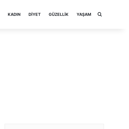
Arama yap ..
KADIN
DIYET
GÜZELLIK
YAŞAM