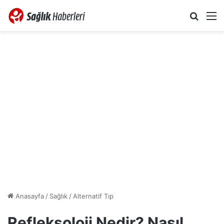
Arama 
M
Anasayfa
/
Sağlık
/
Alternatif Tıp
Refleksoloji Nedir? Nasıl