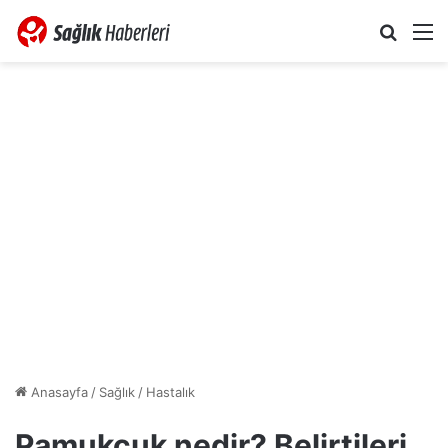
Arama 
M
Anasayfa
/
Sağlık
/
Hastalık
Pamukçuk nedir? Belirtileri,