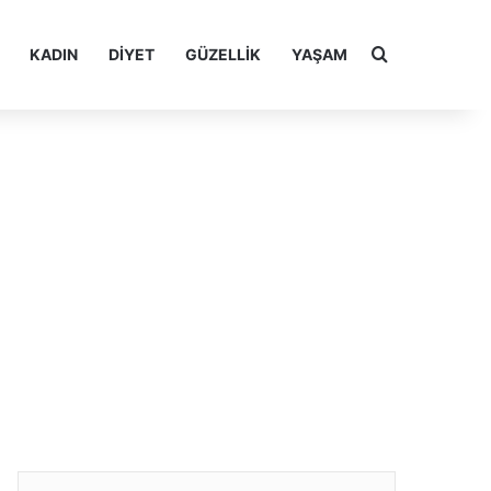
Arama yap ..
KADIN
DIYET
GÜZELLIK
YAŞAM