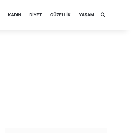
Arama yap ..
KADIN
DIYET
GÜZELLIK
YAŞAM