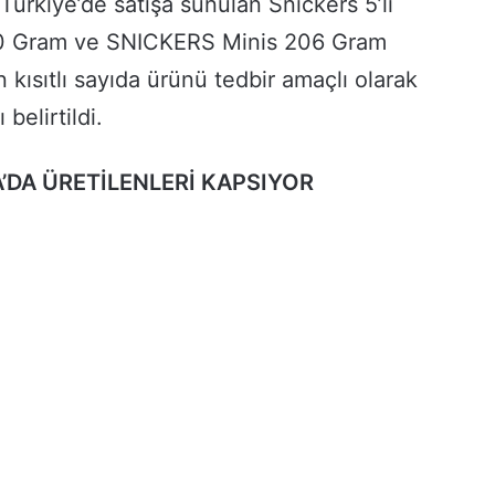
 Türkiye’de satışa sunulan Snickers 5’li
0 Gram ve SNICKERS Minis 206 Gram
n kısıtlı sayıda ürünü tedbir amaçlı olarak
 belirtildi.
DA ÜRETİLENLERİ KAPSIYOR