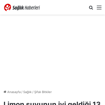
Arama 
M
Anasayfa
/
Sağlık
/
Şifalı Bitkiler
Limon suyunun iyi geldiği 13