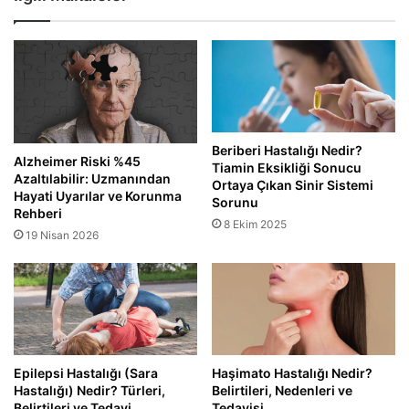
Beriberi Hastalığı Nedir?
Alzheimer Riski %45
Tiamin Eksikliği Sonucu
Azaltılabilir: Uzmanından
Ortaya Çıkan Sinir Sistemi
Hayati Uyarılar ve Korunma
Sorunu
Rehberi
8 Ekim 2025
19 Nisan 2026
Epilepsi Hastalığı (Sara
Haşimato Hastalığı Nedir?
Hastalığı) Nedir? Türleri,
Belirtileri, Nedenleri ve
Belirtileri ve Tedavi
Tedavisi