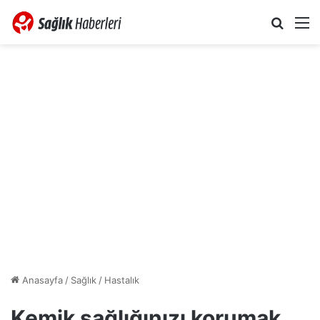
Arama 
M
Anasayfa
/
Sağlık
/
Hastalık
Kemik sağlığınızı korumak