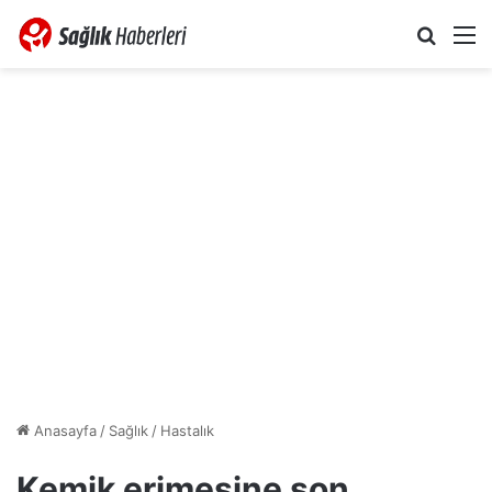
Arama 
M
Anasayfa
/
Sağlık
/
Hastalık
Kemik erimesine son