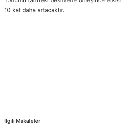
Tohumu tarifteki besinlerle birleşince etkisi
10 kat daha artacaktır.
İlgili Makaleler