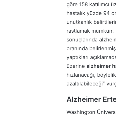
göre 158 katılımcı 
hastalık yüzde 94 or
unutkanlık belirtil
rastlamak mümkün. 50
sonuçlarında alzhei
oranında belirlenmiş
yaptıkları açıklama
üzerine
alzheimer h
hızlanacağı, böyleli
azaltılabileceği” vur
Alzheimer Ertel
Washington Ünivers