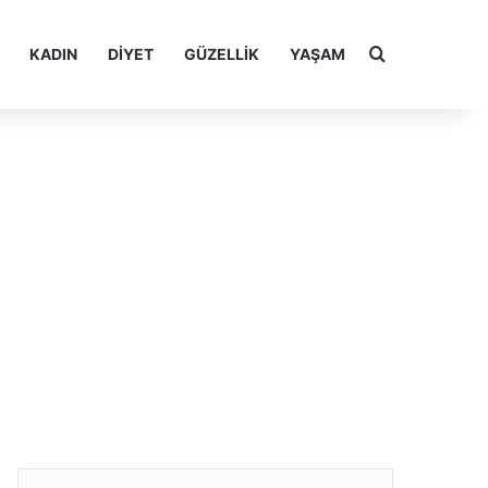
Arama yap ..
KADIN
DIYET
GÜZELLIK
YAŞAM