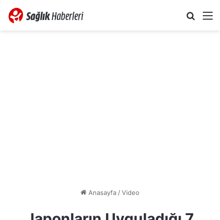
Arama 
M
Anasayfa
/
Video
Japonların Uyguladığı 7