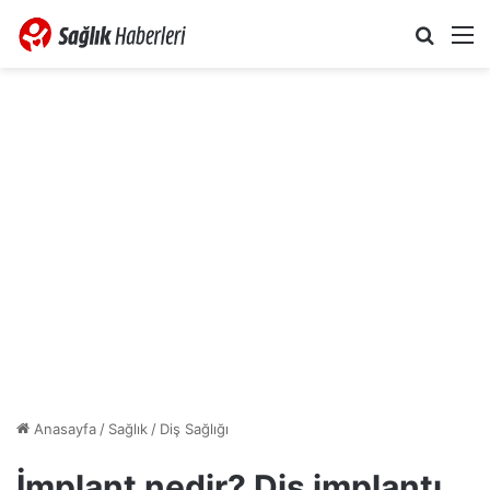
Arama 
M
Anasayfa
/
Sağlık
/
Diş Sağlığı
İmplant nedir? Diş implantı