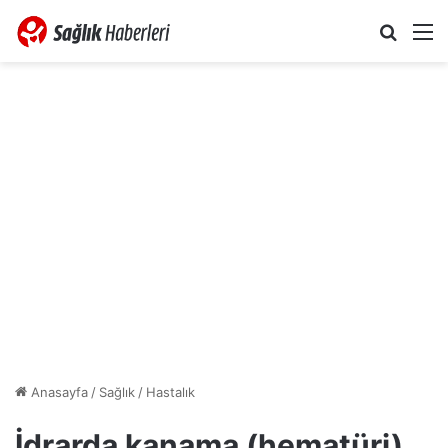
Arama 
M
Anasayfa
/
Sağlık
/
Hastalık
İdrarda kanama (hematüri)