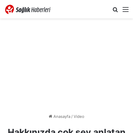
Arama 
M
Anasayfa
/
Video
Hakkınızda çok şey anlatan