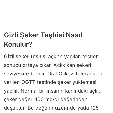
Gizli Şeker Teşhisi Nasıl
Konulur?
Gizli şeker teşhisi
açken yapılan testler
sonucu ortaya çıkar. Açlık kan şekeri
seviyesine bakılır. Oral Glikoz Tolerans adı
verilen OGTT testinde şeker yüklemesi
yapılır. Normal bir insanın kanındaki açlık
şeker değeri 100 mg/dl değerinden
düşüktür. Bu değerin üzerinde yada 125