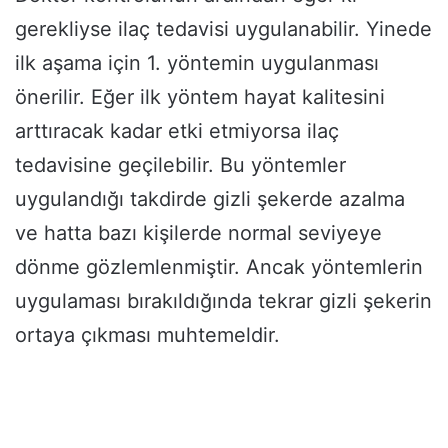
gerekliyse ilaç tedavisi uygulanabilir. Yinede
ilk aşama için 1. yöntemin uygulanması
önerilir. Eğer ilk yöntem hayat kalitesini
arttıracak kadar etki etmiyorsa ilaç
tedavisine geçilebilir. Bu yöntemler
uygulandığı takdirde gizli şekerde azalma
ve hatta bazı kişilerde normal seviyeye
dönme gözlemlenmiştir. Ancak yöntemlerin
uygulaması bırakıldığında tekrar gizli şekerin
ortaya çıkması muhtemeldir.