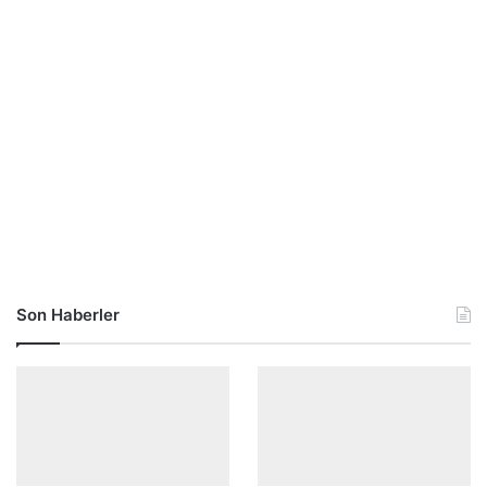
Son Haberler