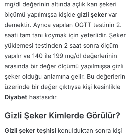
mg/dl değerinin altında açlık kan şekeri
ölçümü yapılmışsa kişide
gizli şeker
var
demektir. Ayrıca yapılan OGTT testinin 2.
saati tam tanı koymak için yeterlidir. Şeker
yüklemesi testinden 2 saat sonra ölçüm
yapılır ve 140 ile 199 mg/dl değerlerinin
arasında bir değer ölçümü yapılmışsa gizli
şeker olduğu anlamına gelir. Bu değerlerin
üzerinde bir değer çıktıysa kişi kesinlikle
Diyabet
hastasıdır.
Gizli Şeker Kimlerde Görülür?
Gizli şeker teşhisi
konulduktan sonra kişi