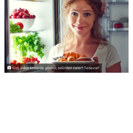
Gizli şeker kimlerde görülür, belirtileri neler? Tedavisi!