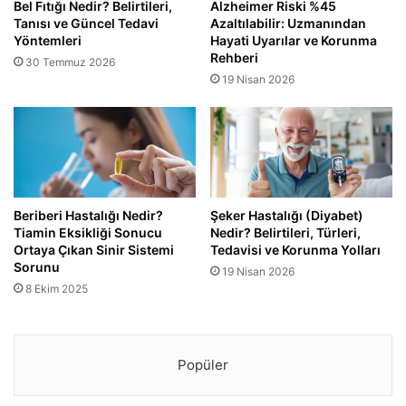
Alzheimer Riski %45
Bel Fıtığı Nedir? Belirtileri,
Azaltılabilir: Uzmanından
Tanısı ve Güncel Tedavi
Hayati Uyarılar ve Korunma
Yöntemleri
Rehberi
30 Temmuz 2026
19 Nisan 2026
Beriberi Hastalığı Nedir?
Şeker Hastalığı (Diyabet)
Tiamin Eksikliği Sonucu
Nedir? Belirtileri, Türleri,
Ortaya Çıkan Sinir Sistemi
Tedavisi ve Korunma Yolları
Sorunu
19 Nisan 2026
8 Ekim 2025
Popüler