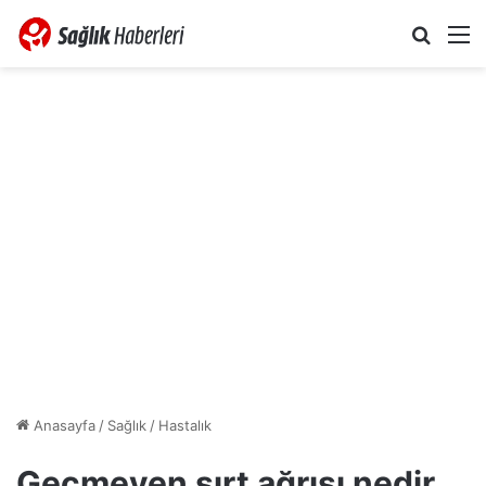
Arama 
M
Anasayfa
/
Sağlık
/
Hastalık
Geçmeyen sırt ağrısı nedir,