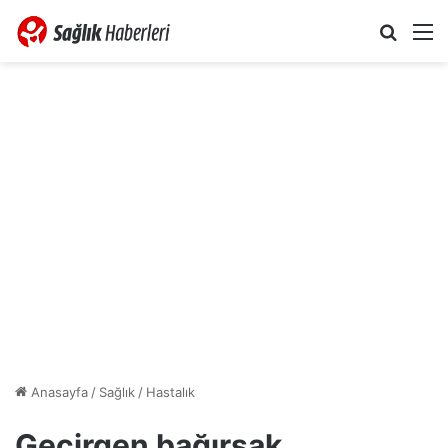
Arama 
M
Anasayfa
/
Sağlık
/
Hastalık
Geçirgen bağırsak