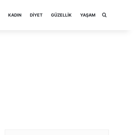
Arama yap ..
KADIN
DIYET
GÜZELLIK
YAŞAM