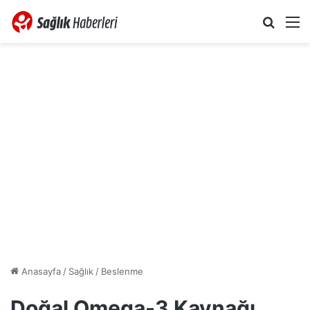
Arama 
M
Anasayfa
/
Sağlık
/
Beslenme
Doğal Omega-3 Kaynağı