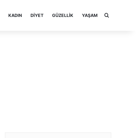
Arama yap ..
KADIN
DIYET
GÜZELLIK
YAŞAM