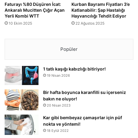
Faturayı %80 Düşüren İcat:
Kurban Bayramı Fiyatları 3’e
Ankaralı Mucitten Çığır Açan
Katlanabilir: Şap Hastalığı
Yerli Kombi WTT
Hayvancılığı Tehdit Ediyor
10 Ekim 2025
22 Ağustos 2025
Popüler
1 tatlı kaşığı kabızlığı bitiriyor!
19 Nisan 2026
Bir hafta boyunca karanfilli su içerseniz
bakın ne oluyor!
20 Nisan 2023
Kar gibi bembeyaz çamaşırlar için püf
nokta ve yöntemi!
18 Eylül 2022