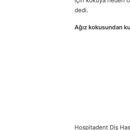
için kokuya neden o
dedi.
Ağız kokusundan kur
Hospitadent Diş Has