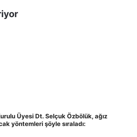
riyor
urulu Üyesi Dt. Selçuk Özbölük, ağız
k yöntemleri şöyle sıraladı: