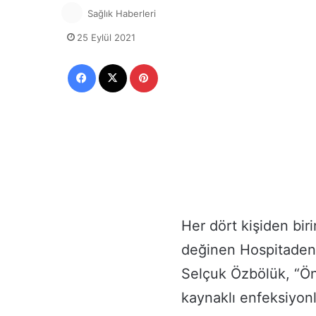
Sağlık Haberleri
25 Eylül 2021
Facebook
X
Pinterest
Her dört kişiden bir
değinen Hospitadent
Selçuk Özbölük, “Ö
kaynaklı enfeksiyonl