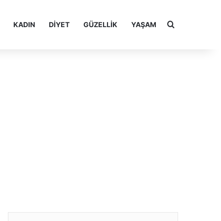
Arama yap ..
KADIN
DIYET
GÜZELLIK
YAŞAM