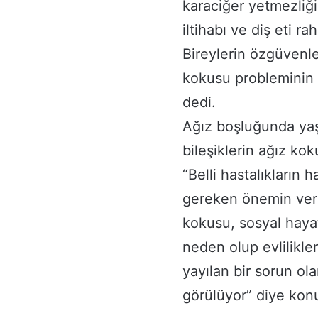
karaciğer yetmezliğ
iltihabı ve diş eti rah
Bireylerin özgüvenl
kokusu probleminin 
dedi.
Ağız boşluğunda yaşa
bileşiklerin ağız k
“Belli hastalıkların 
gereken önemin ver
kokusu, sosyal haya
neden olup evlilikle
yayılan bir sorun ol
görülüyor” diye kon