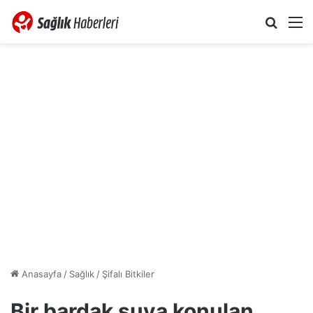
Arama 
M
Anasayfa
/
Sağlık
/
Şifalı Bitkiler
Bir bardak suya konulan