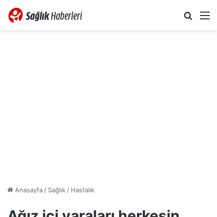
Arama 
M
Anasayfa
/
Sağlık
/
Hastalık
Ağız içi yaraları herkesin