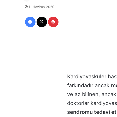
11 Haziran 2020
Facebook
X
Pinterest
Kardiyovasküler hast
farkındadır ancak
me
ve az bilinen, anca
doktorlar kardiyovas
sendromu tedavi e