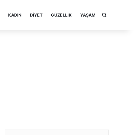
Arama yap ..
KADIN
DIYET
GÜZELLIK
YAŞAM