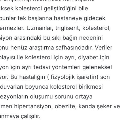
ek kolesterol geliştirdiğini bile
 bunlar tek başlarına hastaneye gidecek
termezler. Uzmanlar, trigliserit, kolesterol,
iyon arasındaki bu sıkı bağın nedenini
onu henüz araştırma safhasındadır. Veriler
olayısı ile kolesterol için ayrı, diyabet için
yon için ayrı tedavi yöntemleri geleneksel
. Bu hastalığın ( fizyolojik işaretin) son
 duvarları boyunca kolesterol birikmesi
 lezyonların oluşumu sorunu ortaya
omen hipertansiyon, obezite, kanda şeker ve
anmaya çalışılır.