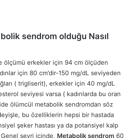
abolik sendrom olduğu Nasıl
re ölçümü erkekler için 94 cm ölçüden
dınlar için 80 cm’dir-150 mg/dL seviyeden
arı ( trigliserit), erkekler için 40 mg/dL
lesterol seviyesi varsa ( kadınlarda bu oran
şide ölümcül metabolik sendromdan söz
 deyişle, bu özelliklerin hepsi bir hastada
siyel şeker hastası ya da potansiyel kalp
r. Genel seyri içinde,
Metabolik sendrom
60