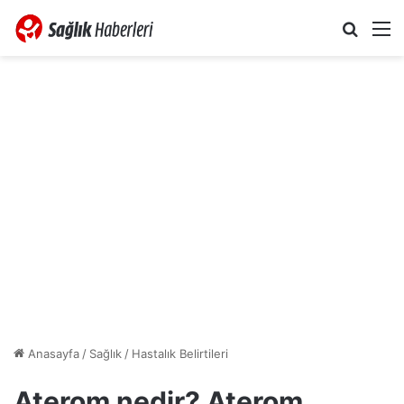
Arama 
M
Anasayfa
/
Sağlık
/
Hastalık Belirtileri
Aterom nedir? Aterom