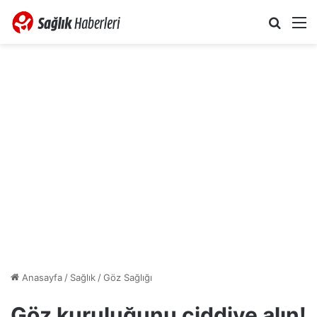
Arama 
M
Anasayfa
/
Sağlık
/
Göz Sağlığı
Göz kuruluğunu ciddiye alın!