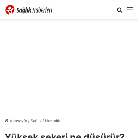
Arama 
M
Anasayfa
/
Sağlık
/
Hastalık
Yüksek şekeri ne düşürür?