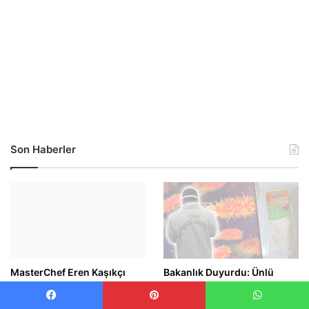
Son Haberler
MasterChef Eren Kaşıkçı
Bakanlık Duyurdu: Ünlü
Evinde Ölü Bulundu: Şüpheli
Peynir Markasında Riskli
Ölümle İlgili Soruşturma
Ürün Skandalı