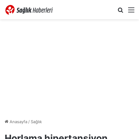
Arama 
M
Anasayfa
/
Sağlık
Horlama hipertansiyon